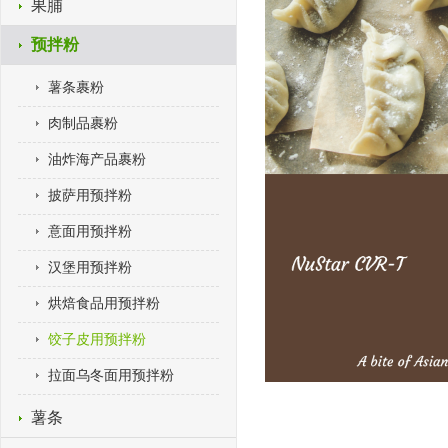
果脯
预拌粉
薯条裹粉
肉制品裹粉
油炸海产品裹粉
披萨用预拌粉
意面用预拌粉
汉堡用预拌粉
烘焙食品用预拌粉
饺子皮用预拌粉
拉面乌冬面用预拌粉
薯条